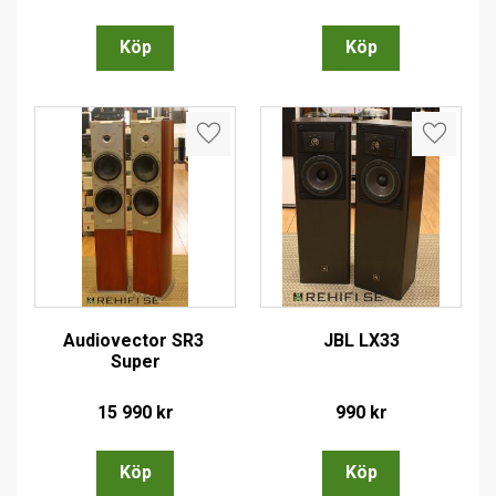
Lägg till i favoriter
Lägg till
Audiovector SR3 
JBL LX33
Super
15 990
kr
990
kr