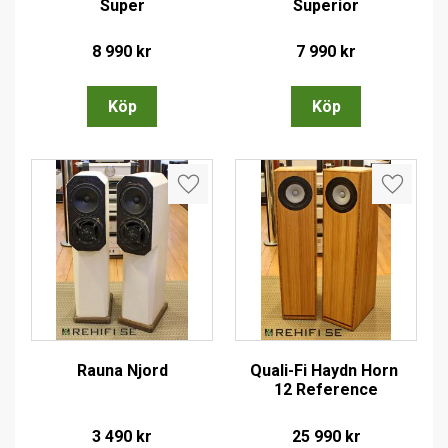
Super
Superior
8 990
kr
7 990
kr
Lägg till i favoriter
Lägg till
Rauna Njord
Quali-Fi Haydn Horn 
12 Reference
3 490
kr
25 990
kr