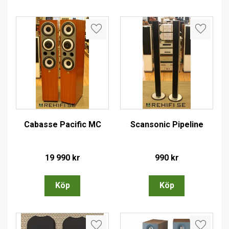
Lägg till i favoriter
Lägg till
Cabasse Pacific MC
Scansonic Pipeline
19 990
kr
990
kr