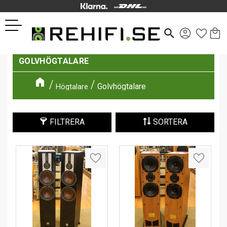
Kund
Favor
Meny
search
GOLVHÖGTALARE
Golvhögtalare
Högtalare
FILTRERA
SORTERA
Lägg till i favoriter
Lägg till