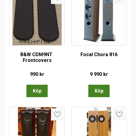
Lägg till i favoriter
Lägg till
B&W CDM9NT 
Focal Chora 816
Frontcovers
990
kr
9 990
kr
Lägg till i favoriter
Lägg till