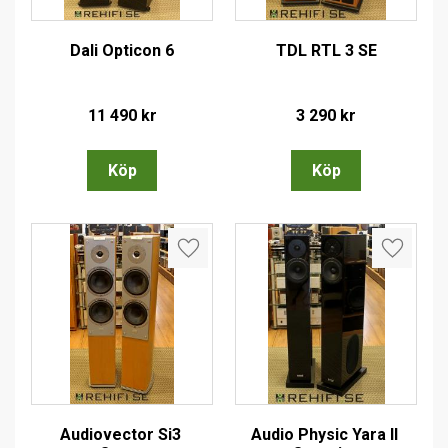
Dali Opticon 6
TDL RTL 3 SE
11 490
kr
3 290
kr
Lägg till i favoriter
Lägg till
Audiovector Si3 
Audio Physic Yara II 