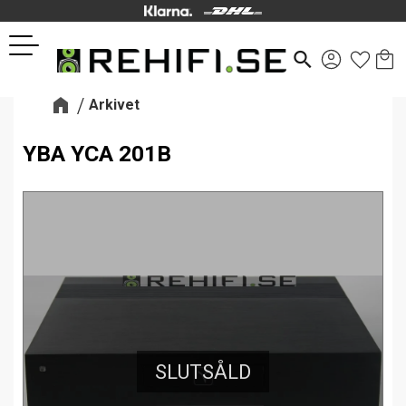
Kund
Favor
Meny
search
Arkivet
YBA YCA 201B
SLUTSÅLD