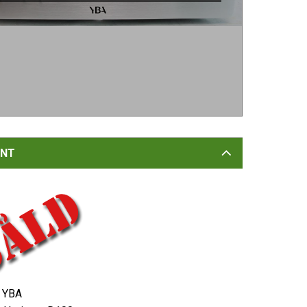
NT
YBA