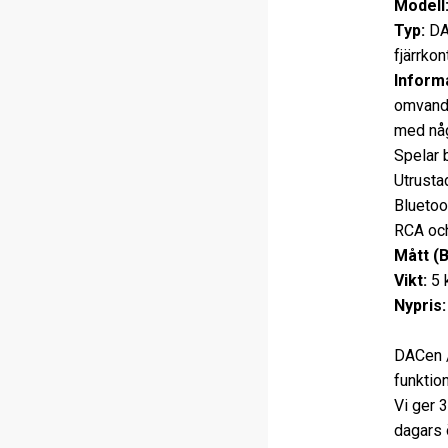
Modell
Typ:
DAC
fjärrkont
Informa
omvandl
med någ
Spelar 
Utrusta
Bluetoo
RCA och
Mått (
Vikt:
5 
Nypris:
DACen /
funktio
Vi ger 
dagars 