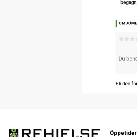
begagna
OMDÖM
Bli den fö
Öppetider