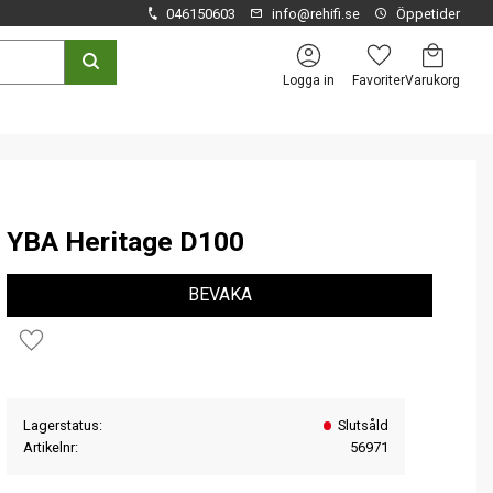
046150603
info@rehifi.se
Öppetider
Kundvagn
Favoriter
Logga in
YBA Heritage D100
BEVAKA
Lägg till i favoriter
Lagerstatus
Slutsåld
Artikelnr
56971