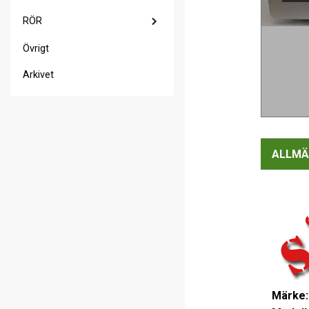
RÖR
Övrigt
Arkivet
ALLMÄ
Märke: