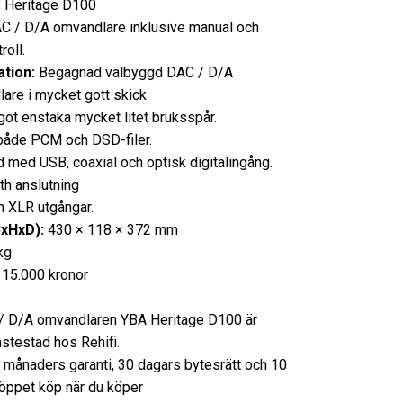
:
Heritage D100
 / D/A omvandlare inklusive manual och
roll.
tion:
Begagnad välbyggd DAC / D/A
are i mycket gott skick
ot enstaka mycket litet bruksspår.
både PCM och DSD-filer.
d med USB, coaxial och optisk digitalingång.
th anslutning
 XLR utgångar.
BxHxD):
430 × 118 × 372 mm
kg
15.000 kronor
 D/A omvandlaren YBA Heritage D100 är
nstestad hos Rehifi.
3 månaders garanti, 30 dagars bytesrätt och 10
öppet köp när du köper