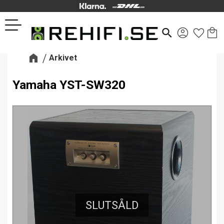
Kund
Favor
Meny
search
Arkivet
Yamaha YST-SW320
SLUTSÅLD