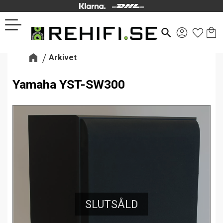
Kund
Favor
Meny
search
Arkivet
Yamaha YST-SW300
SLUTSÅLD