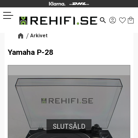
Kund
Favor
Meny
search
Arkivet
Yamaha P-28
SLUTSÅLD