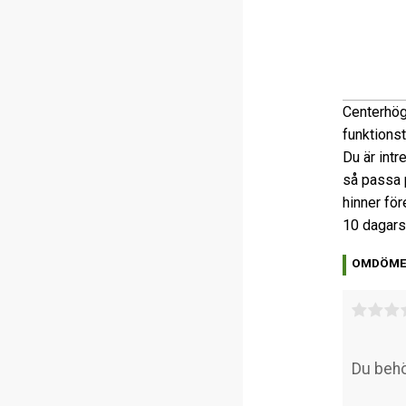
Centerhög
funktions
Du är intr
så passa p
hinner för
10 dagars
OMDÖM