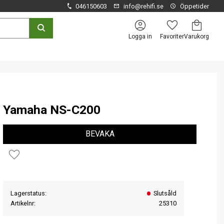
046150603
info@rehifi.se
Öppetider
Kundvagn
Favoriter
Logga in
Yamaha NS-C200
BEVAKA
Lägg till i favoriter
Lagerstatus
Slutsåld
Artikelnr
25310