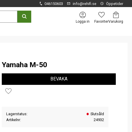
046150603
info@rehifi.se
Öppetider
Kundvagn
Favoriter
Logga in
Yamaha M-50
BEVAKA
Lägg till i favoriter
Lagerstatus
Slutsåld
Artikelnr
24932