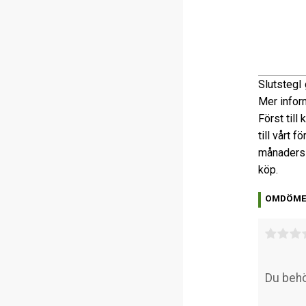
Slutsteg
I
Mer infor
Först till
till vårt 
månaders 
köp.
OMDÖM