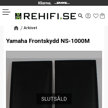
Kund
Favor
Meny
search
Arkivet
Yamaha Frontskydd NS-1000M
SLUTSÅLD