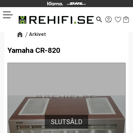
Kund
Favor
Meny
search
Arkivet
Yamaha CR-820
SLUTSÅLD