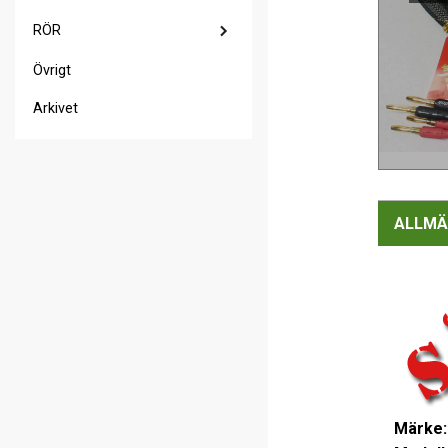
RÖR
Övrigt
Arkivet
ALLMÄ
Märke: