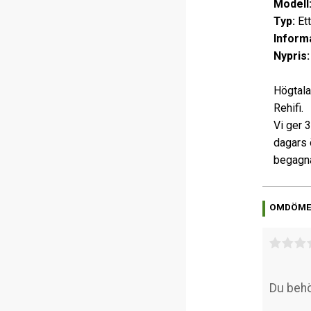
Modell
Typ:
Ett
Informa
Nypris:
Högtala
Rehifi.
Vi ger 
dagars 
begagna
OMDÖM