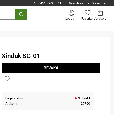
046150603
info@rehifi.se
Öppetider
Kundvagn
Favoriter
Logga in
Xindak SC-01
BEVAKA
Lägg till i favoriter
Lagerstatus
Slutsåld
Artikelnr
27760