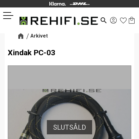
Kund
Favor
Meny
search
Arkivet
Xindak PC-03
SLUTSÅLD