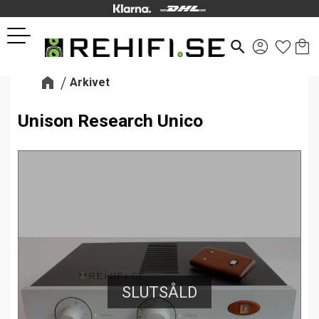
Kund
Favor
Meny
search
Arkivet
Unison Research Unico
SLUTSÅLD