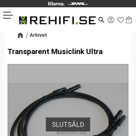
Kund
Favor
Meny
search
Arkivet
Transparent Musiclink Ultra
SLUTSÅLD