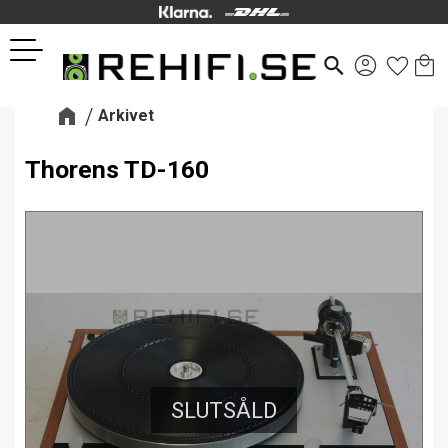
Kund
Favor
Meny
search
Arkivet
Thorens TD-160
SLUTSÅLD