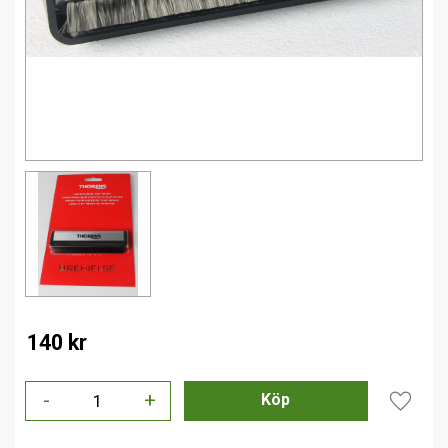
140
kr
-
+
Lägg til