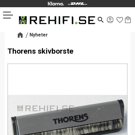
Kund
Favor
Meny
search
Nyheter
Thorens skivborste