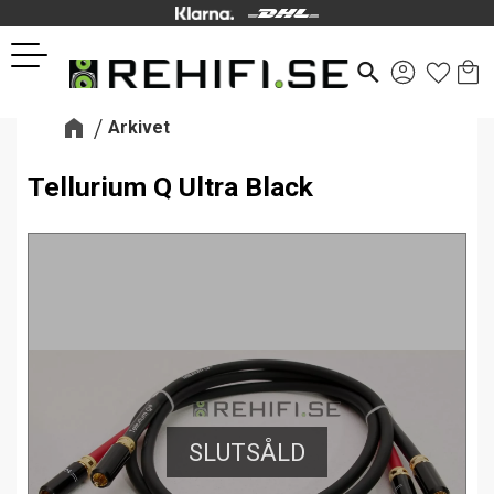
Kund
Favor
Meny
search
Arkivet
Tellurium Q Ultra Black
SLUTSÅLD