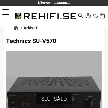
Kund
Favor
Meny
search
Arkivet
Technics SU-V570
SLUTSÅLD