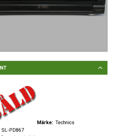
NT
Märke:
Technics
:
SL-PD867