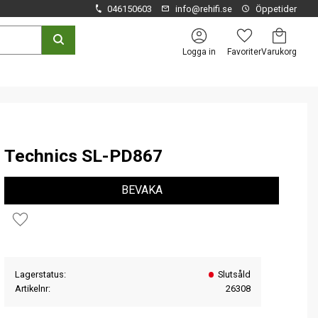
046150603
info@rehifi.se
Öppetider
Kundvagn
Favoriter
Logga in
Technics SL-PD867
BEVAKA
Lägg till i favoriter
Lagerstatus
Slutsåld
Artikelnr
26308