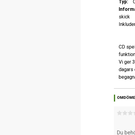
Typ:
C
Informa
skick
Inkluder
CD spel
funktio
Vi ger 
dagars 
begagna
OMDÖM