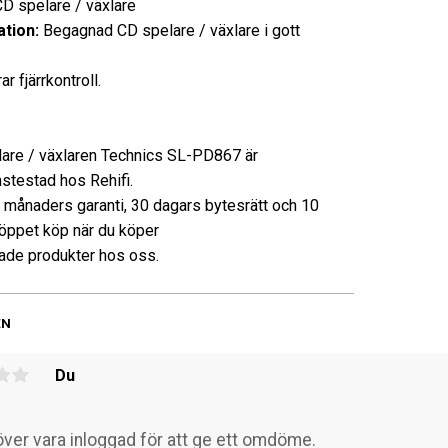
D spelare / växlare
tion:
Begagnad CD spelare / växlare i gott
ar fjärrkontroll.
are / växlaren Technics SL-PD867 är
nstestad hos Rehifi.
3 månaders garanti, 30 dagars bytesrätt och 10
öppet köp när du köper
de produkter hos oss.
EN
Du