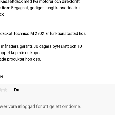
settdäck med två motorer och direktdrift
tion:
Begagnat, gediget, tungt kassettdäck i
ick
däcket Technics M 270X är funktionstestad hos
3 månaders garanti, 30 dagars bytesrätt och 10
öppet köp när du köper
de produkter hos oss.
EN
Du