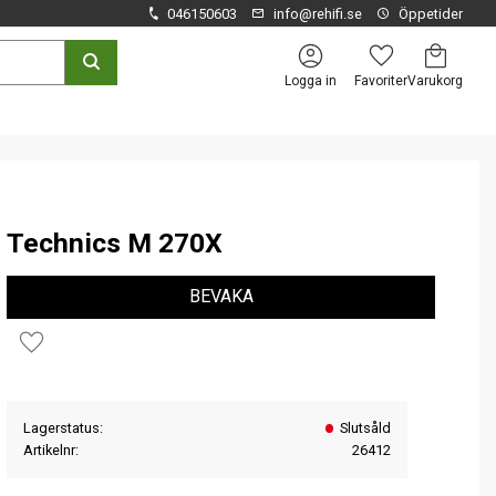
046150603
info@rehifi.se
Öppetider
Kundvagn
Favoriter
Logga in
Technics M 270X
BEVAKA
Lägg till i favoriter
Lagerstatus
Slutsåld
Artikelnr
26412