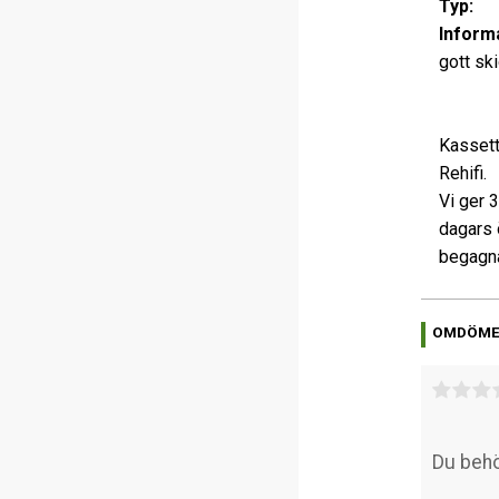
Typ:
Kas
Informa
gott sk
Kassett
Rehifi.
Vi ger 
dagars 
begagna
OMDÖM