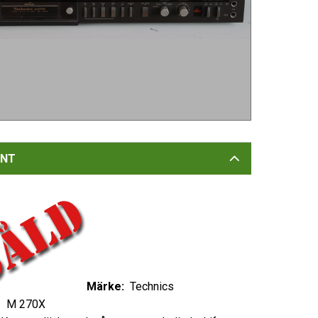
NT
Märke:
Technics
M 270X