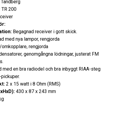
Tandberg
:
TR 200
ceiver
ör:
tion:
Begagnad receiver i gott skick.
d med nya lampor, rengjorda
/omkopplare, rengjorda
densatorer, genomgångna lödningar, justerat FM
s.
d med en bra radiodel och bra inbyggt RIAA-steg
pickuper.
t:
2 x 15 watt i 8 Ohm (RMS)
BxHxD):
430 x 87 x 243 mm
kg