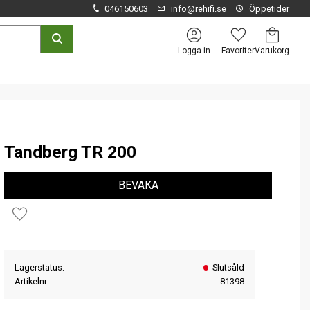
046150603
info@rehifi.se
Öppetider
Kundvagn
Favoriter
Logga in
Tandberg TR 200
BEVAKA
Lägg till i favoriter
Lagerstatus
Slutsåld
Artikelnr
81398