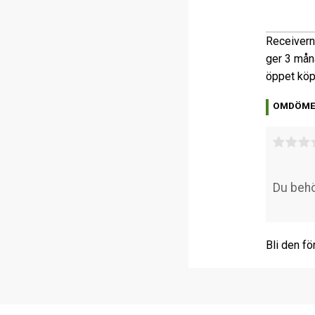
Receivern
ger 3 mån
öppet köp
OMDÖM
Bli den fö