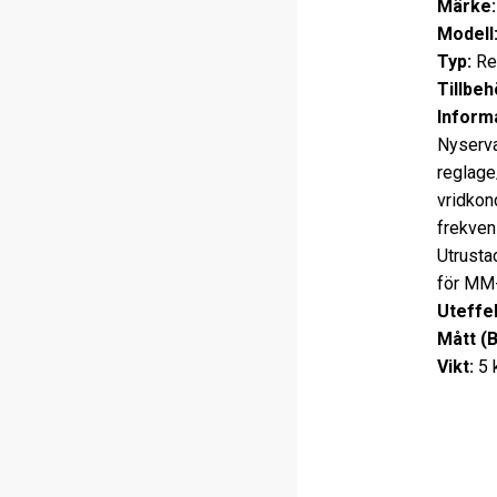
Märke:
Modell
Typ:
Re
Tillbeh
Informa
Nyserva
reglage
vridkon
frekven
Utrusta
för MM-
Uteffek
Mått (
Vikt:
5 