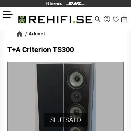
Kund
Favor
Meny
search
Arkivet
T+A Criterion TS300
SLUTSÅLD