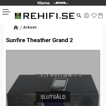
Kund
Favor
Meny
search
Arkivet
Sunfire Theather Grand 2
SLUTSÅLD