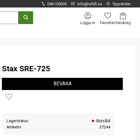
046150603
info@rehifi.se
Öppetider
Kundvagn
Favoriter
Logga in
Stax SRE-725
BEVAKA
Lägg till i favoriter
Lagerstatus
Slutsåld
Artikelnr
37244