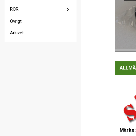
RÖR
Övrigt
Arkivet
ALLMÄ
Märke: