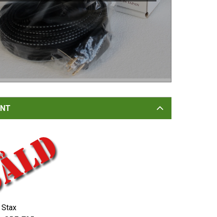
NT
Stax