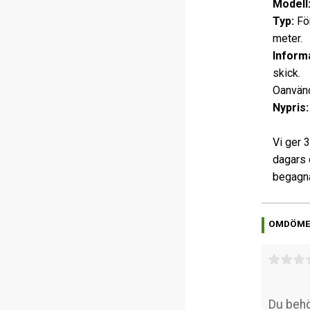
Modell
Typ:
För
meter.
Informa
skick.
Oanvänd
Nypris:
Vi ger 
dagars 
begagna
OMDÖM