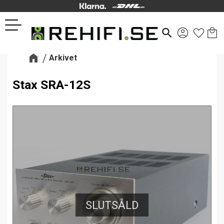
Kund
Favor
Meny
search
Arkivet
Stax SRA-12S
SLUTSÅLD