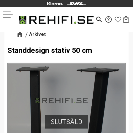
Kund
Favor
Meny
search
Arkivet
Standdesign stativ 50 cm
SLUTSÅLD