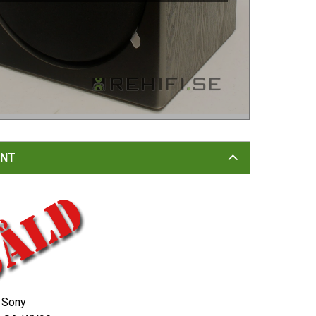
NT
: Sony