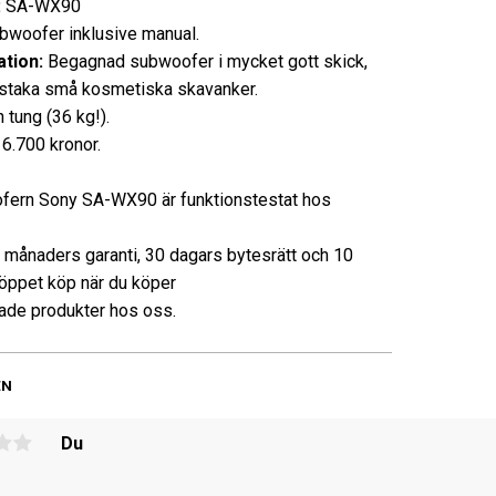
:
SA-WX90
bwoofer inklusive manual.
tion:
Begagnad subwoofer i mycket gott skick,
taka små kosmetiska skavanker.
 tung (36 kg!).
6.700 kronor.
ern Sony SA-WX90 är funktionstestat hos
3 månaders garanti, 30 dagars bytesrätt och 10
öppet köp när du köper
de produkter hos oss.
EN
Du