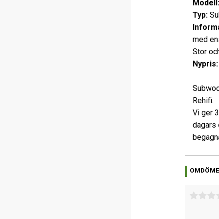
Modell
Typ:
Su
Informa
med ens
Stor och
Nypris:
Subwoof
Rehifi.
Vi ger 
dagars 
begagna
OMDÖM