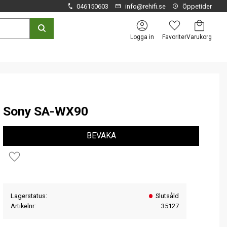
046150603
info@rehifi.se
Öppetider
Kundvagn
Favoriter
Logga in
Sony SA-WX90
BEVAKA
Lägg till i favoriter
Lagerstatus
Slutsåld
Artikelnr
35127