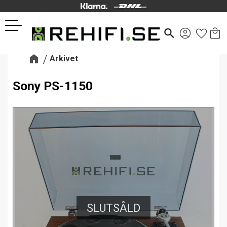
Kund
Favor
Meny
search
Arkivet
Sony PS-1150
SLUTSÅLD