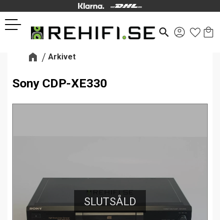
Kund
Favor
Meny
search
Arkivet
Sony CDP-XE330
SLUTSÅLD