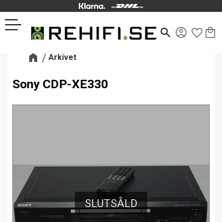
Kund
Favor
Meny
search
Arkivet
Sony CDP-XE330
SLUTSÅLD