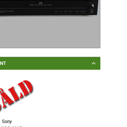
NT
:
Sony