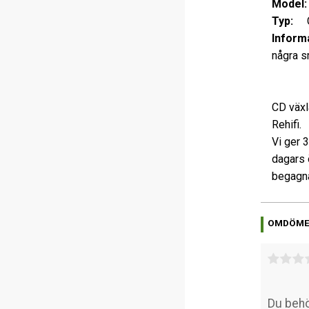
Model:
Typ:
CD
Informa
några s
CD växl
Rehifi.
Vi ger 
dagars 
begagna
OMDÖM