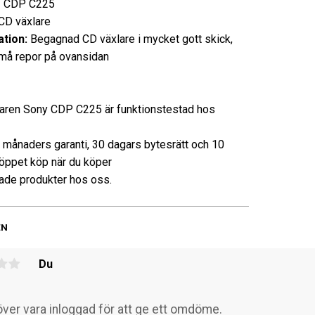
CDP C225
 växlare
tion:
Begagnad CD växlare i mycket gott skick,
må repor på ovansidan
aren Sony CDP C225 är funktionstestad hos
3 månaders garanti, 30 dagars bytesrätt och 10
öppet köp när du köper
de produkter hos oss.
EN
Du