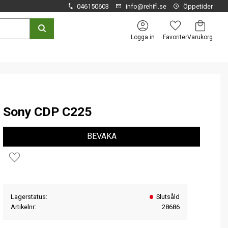
046150603
info@rehifi.se
Öppetider
Kundvagn
Favoriter
Logga in
Sony CDP C225
BEVAKA
Lägg till i favoriter
Lagerstatus
Slutsåld
Artikelnr
28686