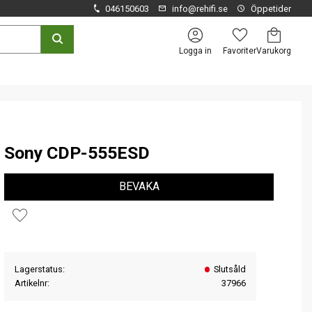
046150603
info@rehifi.se
Öppetider
Kundvagn
Favoriter
Logga in
Sony CDP-555ESD
BEVAKA
Lägg till i favoriter
Lagerstatus
Slutsåld
Artikelnr
37966