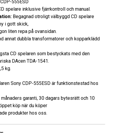
CDP-555ESD
spelare inklusive fjärrkontroll och manual.
tion:
Begagnad otroligt välbyggd CD spelare
y i gott skick,
on liten repa på ovansidan.
nd annat dubbla transformatorer och kopparklädd
gsta CD spelaren som bestyckats med den
ariska DAcen TDA-1541.
,5 kg.
aren Sony CDP-555ESD är funktionstestad hos
3 månaders garanti, 30 dagars bytesrätt och 10
öppet köp när du köper
de produkter hos oss.