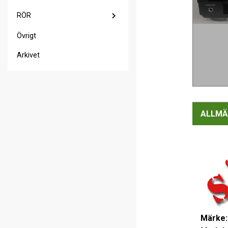
RÖR
Övrigt
Arkivet
ALLMÄ
Märke: