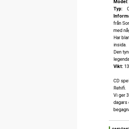
Model:
Typ:
CD 
Informa
från Son
med någ
Har bla
insida.
Den tyn
legend
Vikt:
13
CD spel
Rehifi.
Vi ger 
dagars 
begagna