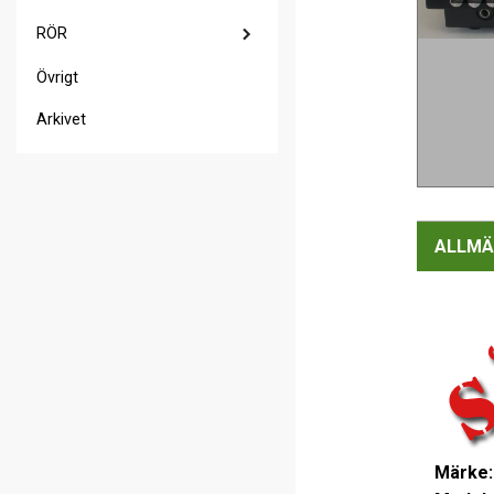
RÖR
Övrigt
Arkivet
ALLMÄ
Märke: