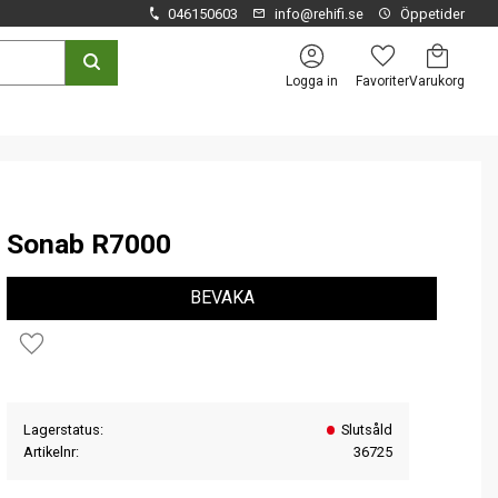
046150603
info@rehifi.se
Öppetider
Kundvagn
Favoriter
Logga in
Sonab R7000
BEVAKA
Lägg till i favoriter
Lagerstatus
Slutsåld
Artikelnr
36725