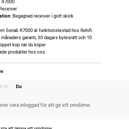
R7000
eceiver
tion:
Begagnad receiver i gott skick.
rn Sonab R7000 är funktionstestad hos Rehifi.
3 månaders garanti, 30 dagars bytesrätt och 10
öppet köp när du köper
de produkter hos oss.
EN
Du
rsta att lämna ett omdöme.