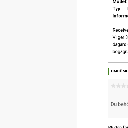
Model:
Typ:
R
Informa
Receive
Vi ger 
dagars 
begagna
OMDÖM
Bli den fö