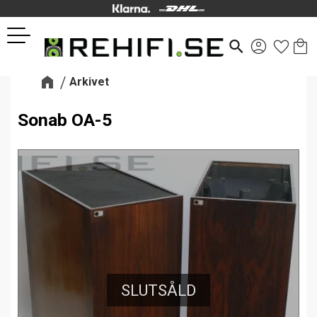
Kund
Favor
Meny
search
Arkivet
Sonab OA-5
SLUTSÅLD