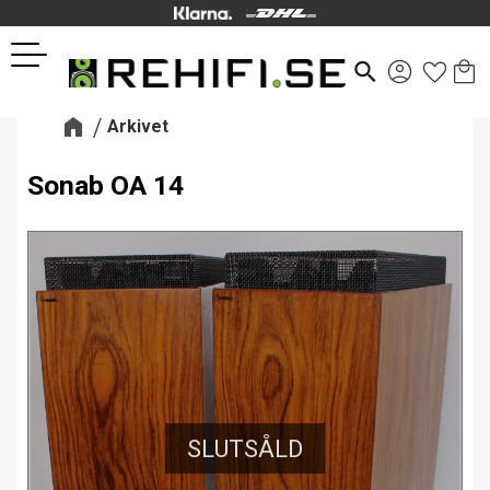
Kund
Favor
Meny
search
Arkivet
Sonab OA 14
SLUTSÅLD