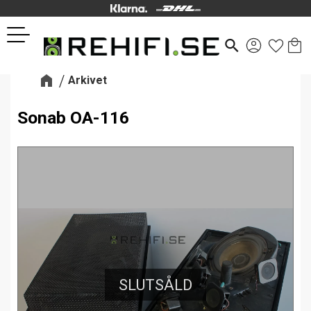
Kund
Favor
Meny
search
Arkivet
Sonab OA-116
SLUTSÅLD