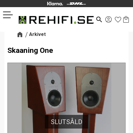
Kund
Favor
Meny
search
Arkivet
Skaaning One
SLUTSÅLD