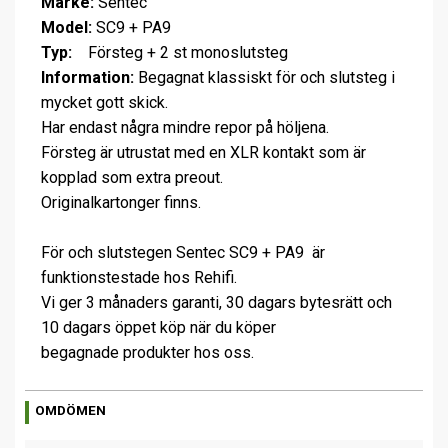
Märke:
Sentec
Model:
SC9 + PA9
Typ:
Försteg + 2 st monoslutsteg
Information:
Begagnat klassiskt för och slutsteg i
mycket gott skick.
Har endast några mindre repor på höljena.
Försteg är utrustat med en XLR kontakt som är
kopplad som extra preout.
Originalkartonger finns.
För och slutstegen Sentec SC9 + PA9 är
funktionstestade hos Rehifi.
Vi ger 3 månaders garanti, 30 dagars bytesrätt och
10 dagars öppet köp när du köper
begagnade produkter hos oss.
OMDÖMEN