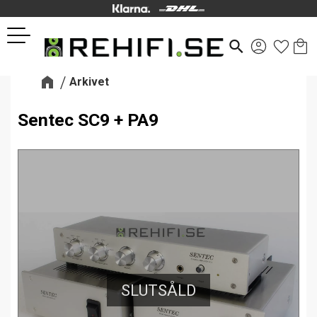
Kund
Favor
Meny
search
Arkivet
Sentec SC9 + PA9
SLUTSÅLD