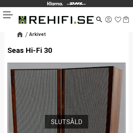
Kund
Favor
Meny
search
Arkivet
Seas Hi-Fi 30
SLUTSÅLD