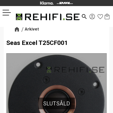
Kund
Favor
Meny
search
Arkivet
Seas Excel T25CF001
SLUTSÅLD