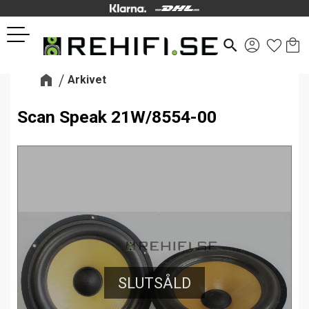
Kund
Favor
Meny
search
Arkivet
Scan Speak 21W/8554-00
SLUTSÅLD