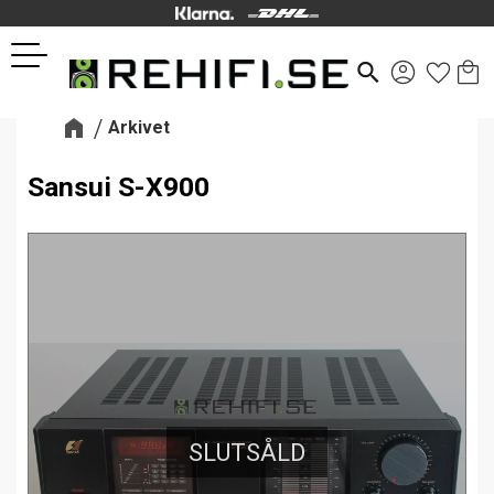
Kund
Favor
Meny
search
Arkivet
Sansui S-X900
SLUTSÅLD