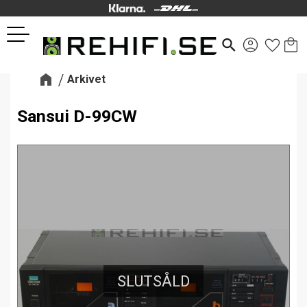
Kund
Favor
Meny
search
Arkivet
Sansui D-99CW
SLUTSÅLD