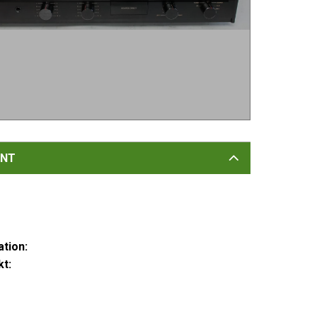
NT
tion:
t: