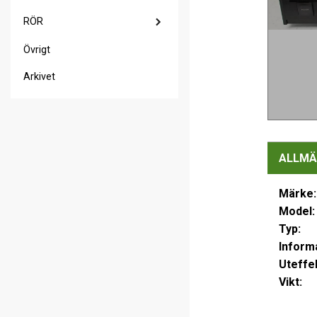
RÖR
Övrigt
Arkivet
ALLMÄ
Märke:
Model:
Typ:
Informa
Uteffek
Vikt: