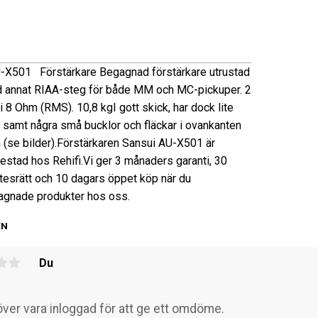
-X501
Förstärkare
Begagnad förstärkare utrustad
 annat RIAA-steg för både MM och MC-pickuper.
2
 i 8 Ohm (RMS).
10,8 kg
I gott skick, har dock lite
 samt några små bucklor och fläckar i ovankanten
 (se bilder).
Förstärkaren Sansui AU-X501 är
estad hos Rehifi.
Vi ger 3 månaders garanti, 30
tesrätt och 10 dagars öppet köp när du
gnade produkter hos oss.
EN
Du