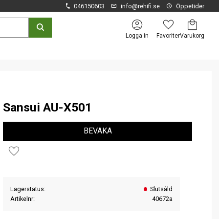
046150603
info@rehifi.se
Öppetider
Kundvagn
Favoriter
Logga in
Sansui AU-X501
BEVAKA
Lägg till i favoriter
Lagerstatus
Slutsåld
Artikelnr
40672a