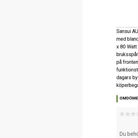
Sansui
AU
med bland
x 80 Watt
bruksspår
på fronten
funktionst
dagars by
köper
bega
OMDÖM