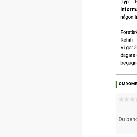
Typ:
Fö
Informa
någon l
Förstär
Rehifi.
Vi ger 
dagars 
begagna
OMDÖM