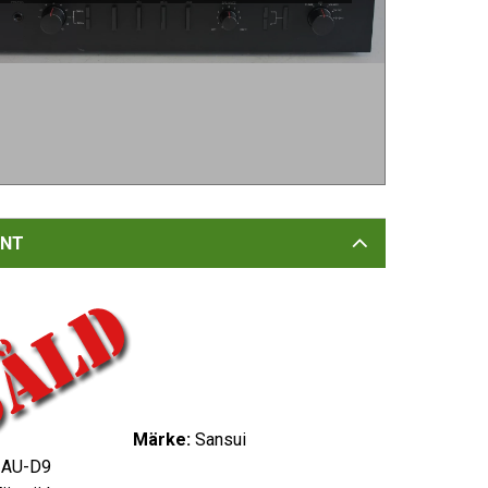
NT
Märke:
Sansui
AU-D9