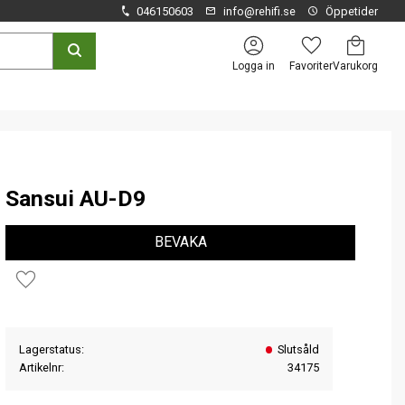
046150603
info@rehifi.se
Öppetider
Kundvagn
Favoriter
Logga in
Sansui AU-D9
BEVAKA
Lägg till i favoriter
Lagerstatus
Slutsåld
Artikelnr
34175