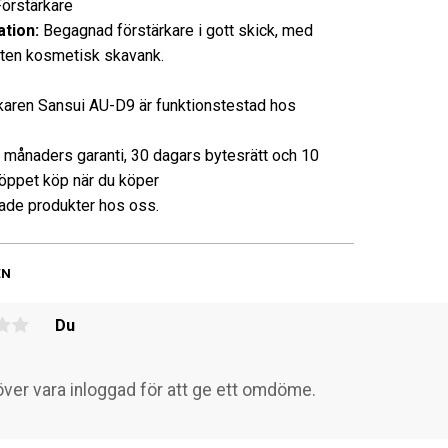
rstärkare
tion:
Begagnad förstärkare i gott skick, med
iten kosmetisk skavank.
karen Sansui AU-D9 är funktionstestad hos
3 månaders garanti, 30 dagars bytesrätt och 10
öppet köp när du köper
de produkter hos oss.
EN
Du