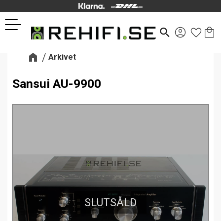
Kund
Favor
Meny
search
Arkivet
Sansui AU-9900
SLUTSÅLD