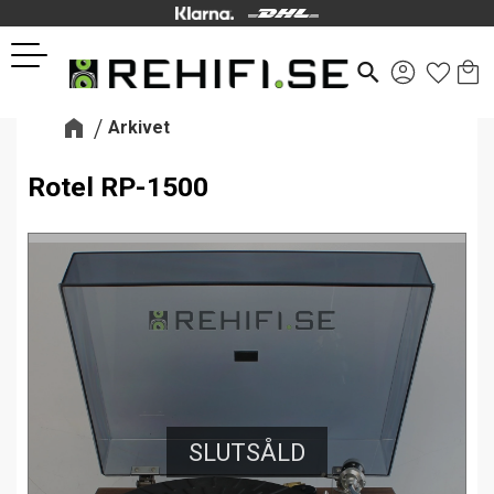
Kund
Favor
Meny
search
Arkivet
Rotel RP-1500
SLUTSÅLD