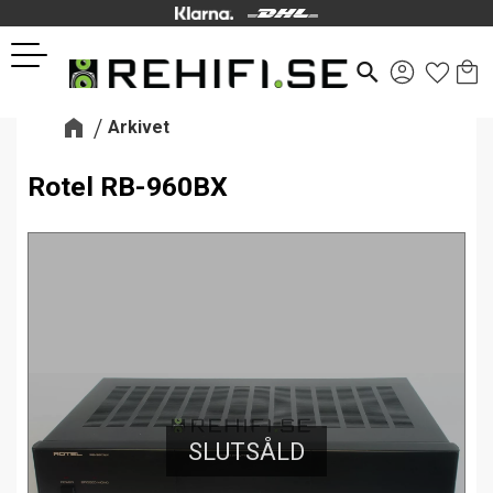
Kund
Favor
Meny
search
Arkivet
Rotel RB-960BX
SLUTSÅLD