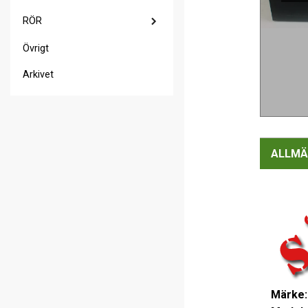
RÖR
Övrigt
Arkivet
ALLMÄ
Märke: