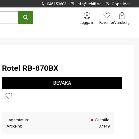
046150603
info@rehifi.se
Öppetider
Kundvagn
Favoriter
Logga in
Rotel RB-870BX
BEVAKA
Lägg till i favoriter
Lagerstatus
Slutsåld
Artikelnr
37149