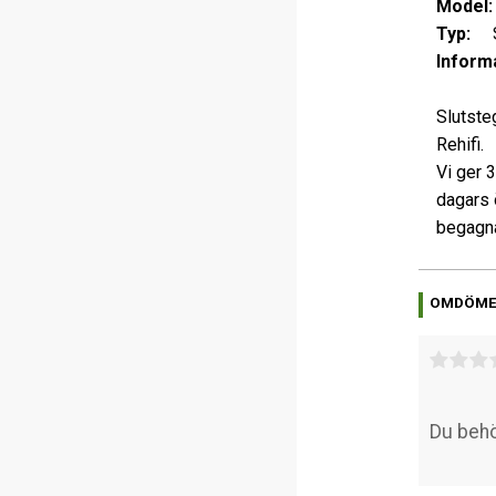
Model:
Typ:
Sl
Informa
Slutste
Rehifi.
Vi ger 
dagars 
begagna
OMDÖM