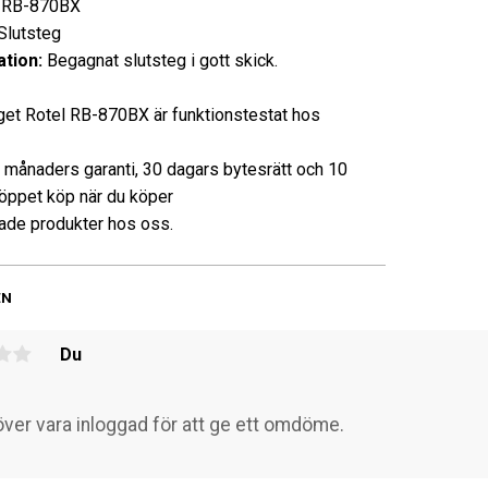
RB-870BX
utsteg
tion:
Begagnat slutsteg i gott skick.
get Rotel RB-870BX är funktionstestat hos
3 månaders garanti, 30 dagars bytesrätt och 10
öppet köp när du köper
de produkter hos oss.
EN
Du