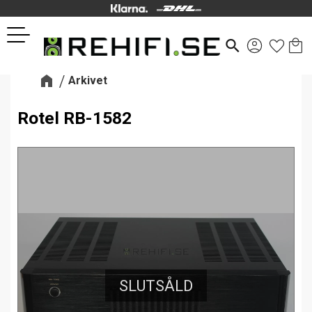
Kund
Favor
Meny
search
Arkivet
Rotel RB-1582
SLUTSÅLD